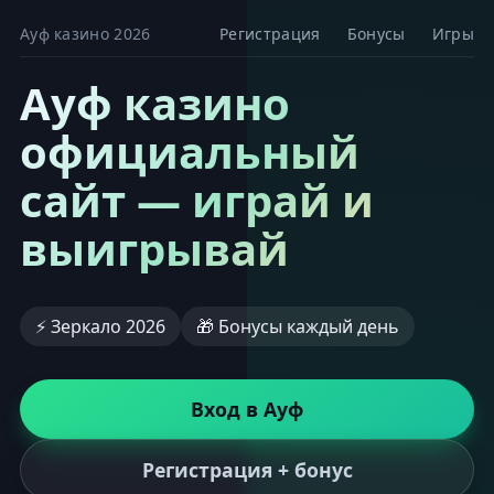
Ауф казино 2026
Регистрация
Бонусы
Игры
Ауф казино
официальный
сайт — играй и
выигрывай
⚡ Зеркало 2026
🎁 Бонусы каждый день
Вход в Ауф
Регистрация + бонус