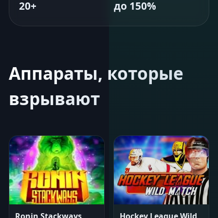
20+
до 150%
Аппараты, которые
взрывают
Ronin Stackways
Hockey League Wild