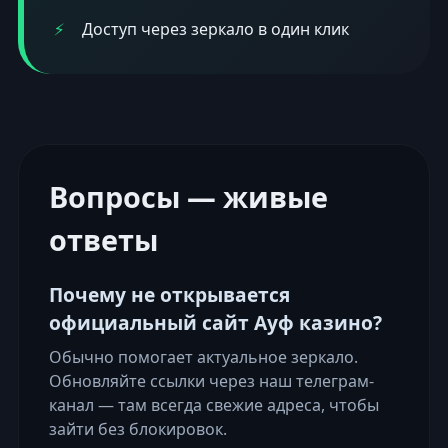
Доступ через зеркало в один клик
Вопросы — живые
ответы
Почему не открывается
официальный сайт Ауф казино?
Обычно помогает актуальное зеркало.
Обновляйте ссылки через наш телеграм-
канал — там всегда свежие адреса, чтобы
зайти без блокировок.