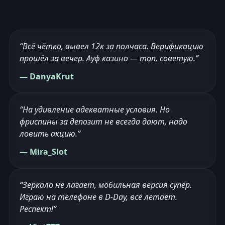
“Всё чётко, вывел 12к за полчаса. Верификацию
прошёл за вечер. Ауф казино — топ, советую.”
— DanyaKrut
“На удивление адекватные условия. Но
фриспины за депозит не всегда дают, надо
ловить акцию.”
— Mira_Slot
“Зеркало не лагает, мобильная версия супер.
Играю на телефоне в D-Day, всё летает.
Респект!”