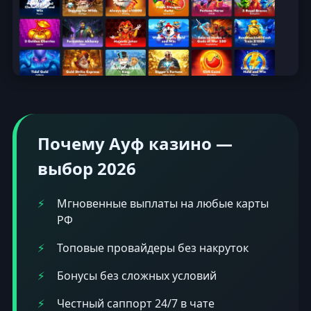
Почему Ауф казино —
выбор 2026
Мгновенные выплаты на любые карты
РФ
Топовые провайдеры без накруток
Бонусы без сложных условий
Честный саппорт 24/7 в чате