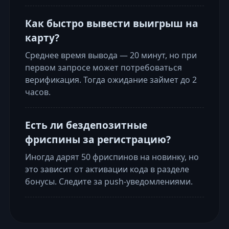
Как быстро вывести выигрыш на
карту?
Среднее время вывода — 20 минут, но при
первом запросе может потребоваться
верификация. Тогда ожидание займет до 2
часов.
Есть ли бездепозитные
фриспины за регистрацию?
Иногда дарят 50 фриспинов на новинку, но
это зависит от активации кода в разделе
бонусы. Следите за push-уведомлениями.