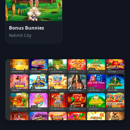
Bonus Bunnies
Nolimit City