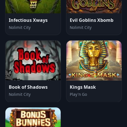
Infectious Xways
Evil Goblins Xbomb
Nolimit City
Nolimit City
Book of Shadows
Kings Mask
Nolimit City
Play'n Go